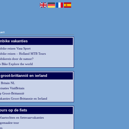
act
nbike vakanties
bike reizen Vasa Sport
bike reizen – Holland MTB Tours
bikereis door de natuur?
o Bike Explore the world
groot-brittannië en ierland
 Britain NL
isaties VisitBritain
p Groot-Brittannië
kanties Groot-Brittannie en Ierland
ours op de fiets
 Vaartochten en fietsvaarvakanties
gemaakte tour
rs