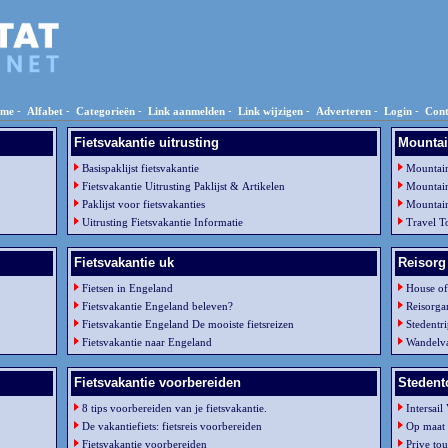
me
-
Alfabet
-
Categorieën
-
Link aanmelden
-
Link wijzigen
-
Adverteren
-
Login
-
Cont
Fietsvakantie uitrusting
Mountai
Basispaklijst fietsvakantie
Mountain
Fietsvakantie Uitrusting Paklijst & Artikelen
Mountain
Paklijst voor fietsvakanties
Mountain
Uitrusting Fietsvakantie Informatie
Travel T
Fietsvakantie uk
Reisorg 
Fietsen in Engeland
House of
Fietsvakantie Engeland beleven?
Reisorgan
Fietsvakantie Engeland De mooiste fietsreizen
Stedentri
Fietsvakantie naar Engeland
Wandelva
Fietsvakantie voorbereiden
Stedent
8 tips voorbereiden van je fietsvakantie.
Intersail
De vakantiefiets: fietsreis voorbereiden
Op maat 
Fietsvakantie voorbereiden
Prive tou