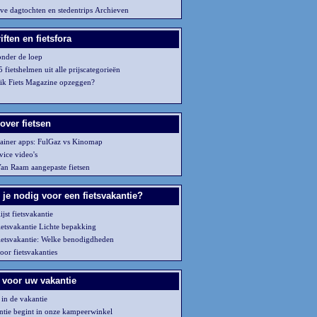
eve dagtochten en stedentrips Archieven
iften en fietsfora
onder de loep
5 fietshelmen uit alle prijscategorieën
ik Fiets Magazine opzeggen?
over fietsen
rainer apps: FulGaz vs Kinomap
rvice video's
Van Raam aangepaste fietsen
 je nodig voor een fietsvakantie?
ijst fietsvakantie
fietsvakantie Lichte bepakking
 fietsvakantie: Welke benodigdheden
voor fietsvakanties
 voor uw vakantie
in de vakantie
tie begint in onze kampeerwinkel