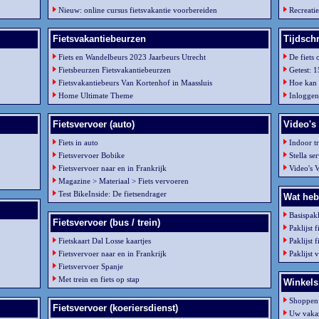
Nieuw: online cursus fietsvakantie voorbereiden
Recreati
Fietsvakantiebeurzen
Tijdschr
Fiets en Wandelbeurs 2023 Jaarbeurs Utrecht
De fiets 
Fietsbeurzen Fietsvakantiebeurzen
Getest: 1
Fietsvakantiebeurs Van Kortenhof in Maassluis
Hoe kan 
Home Ultimate Theme
Inloggen
Fietsvervoer (auto)
Video's 
Fiets in auto
Indoor t
Fietsvervoer Bobike
Stella se
Fietsvervoer naar en in Frankrijk
Video's 
Magazine > Materiaal > Fiets vervoeren
Test BikeInside: De fietsendrager
Wat heb
Basispakl
Fietsvervoer (bus / trein)
Paklijst 
Fietskaart Dal Losse kaartjes
Paklijst
Fietsvervoer naar en in Frankrijk
Paklijst 
Fietsvervoer Spanje
Met trein en fiets op stap
Winkels
Shoppen 
Fietsvervoer (koeriersdienst)
Uw vakan